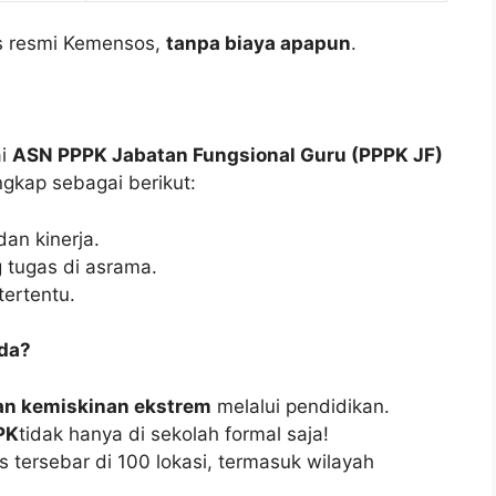
us resmi Kemensos,
tanpa biaya apapun
.
ai
ASN PPPK Jabatan Fungsional Guru (PPPK JF)
ngkap sebagai berikut:
dan kinerja.
 tugas di asrama.
ertentu.
da?
n kemiskinan ekstrem
melalui pendidikan.
PK
tidak hanya di sekolah formal saja!
 tersebar di 100 lokasi, termasuk wilayah