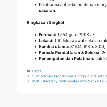
Kolaborasi antar-kementerian menj
sasaran
.
Ringkasan Singkat
Formasi:
1.554 guru PPPK JF
Lokasi:
100 lokasi awal sekolah ra
Kondisi utama:
S1/D4, IPK ≥ 3,00, 
Periode Pendaftaran & Seleksi:
26 
Penempatan dan Pelatihan:
Juli 2
Kategori
Berita
“Kiat Menjadi Programmer Unggul di Era Web
MNC University Collaborates with Gaoxin Educ