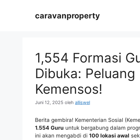
Langsung
ke
caravanproperty
isi
1,554 Formasi G
Dibuka: Peluang
Kemensos!
Juni 12, 2025
oleh
alliswel
Berita gembira! Kementerian Sosial (Ke
1.554 Guru
untuk bergabung dalam pro
ini akan mengabdi di
100 lokasi awal
sek