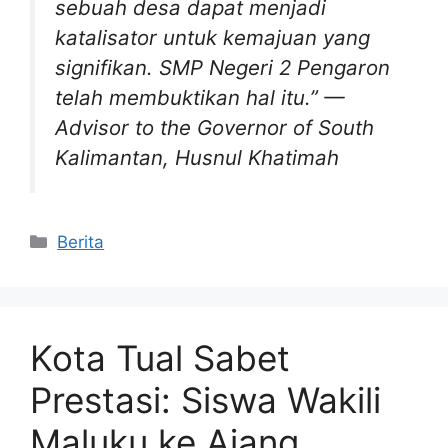
sebuah desa dapat menjadi
katalisator untuk kemajuan yang
signifikan. SMP Negeri 2 Pengaron
telah membuktikan hal itu.”
—
Advisor to the Governor of South
Kalimantan, Husnul Khatimah
Kategori
Berita
Kota Tual Sabet
Prestasi: Siswa Wakili
Maluku ke Ajang