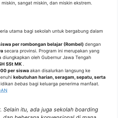
 miskin, sangat miskin, dan miskin ekstrem.
teria utama bagi sekolah untuk bergabung dalam
siswa per rombongan belajar (Rombel)
dengan
wa
secara provinsi. Program ini merupakan yang
a diungkapkan oleh Gubernur Jawa Tengah
 SH SSt MK
.
000 per siswa
akan disalurkan langsung ke
menuhi
kebutuhan harian, seragam, sepatu, serta
didikan
bebas
bagi keluarga penerima manfaat.
GAN
r. Selain itu, ada juga sekolah boarding
g, dan beberapa konvensional di mana