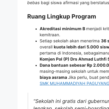
bebas
bagi siswa afirmasi yang berstatus
Ruang Lingkup Program
Akreditasi minimum B
menjadi kri
kemitraan.
Setiap sekolah akan menerima
36 
overall
kuota lebih dari 5.000 sis
pertama di Indonesia, sebagaiman
Komjen Pol (P) Drs Ahmad Luthfi
Dana bantuan sebesar Rp 2.000.
masing-masing sekolah untuk me
biaya asrama
Jika perlu, buat pen
SMK MUHAMMADIYAH PAGUYAN
“Sekolah ini gratis dari gubernu
lengkap, sekolah semi-boardin