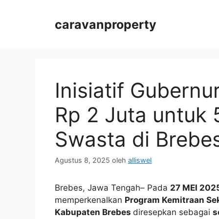
Langsung
ke
caravanproperty
isi
Inisiatif Gubern
Rp 2 Juta untuk
Swasta di Brebe
Agustus 8, 2025
oleh
alliswel
Brebes, Jawa Tengah– Pada
27 MEI 202
memperkenalkan
Program Kemitraan Se
Kabupaten Brebes
diresepkan sebagai
s