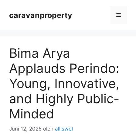
Langsung
ke
caravanproperty
Menu
isi
Bima Arya
Applauds Perindo:
Young, Innovative,
and Highly Public-
Minded
Juni 12, 2025
oleh
alliswel