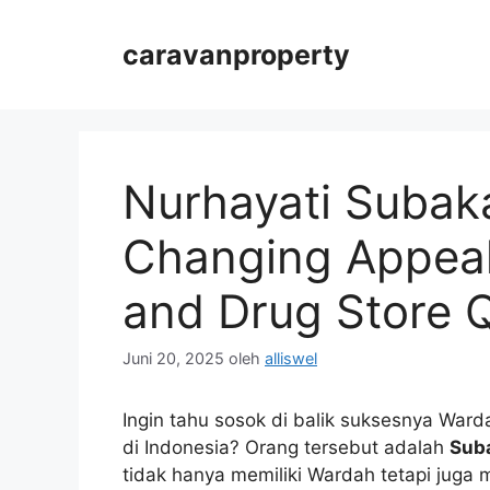
Langsung
ke
caravanproperty
isi
Nurhayati Subaka
Changing Appea
and Drug Store Q
Juni 20, 2025
oleh
alliswel
Ingin tahu sosok di balik suksesnya War
di Indonesia? Orang tersebut adalah
Sub
tidak hanya memiliki Wardah tetapi juga 