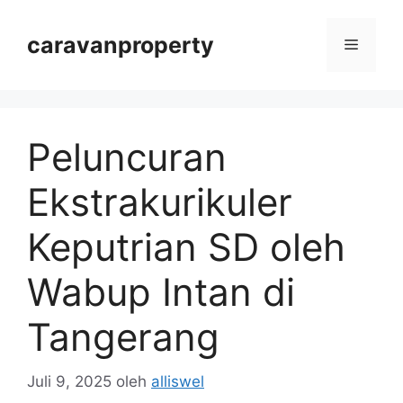
Langsung
ke
caravanproperty
Menu
isi
Peluncuran
Ekstrakurikuler
Keputrian SD oleh
Wabup Intan di
Tangerang
Juli 9, 2025
oleh
alliswel