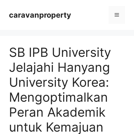
Langsung
ke
caravanproperty
Menu
isi
SB IPB University
Jelajahi Hanyang
University Korea:
Mengoptimalkan
Peran Akademik
untuk Kemajuan